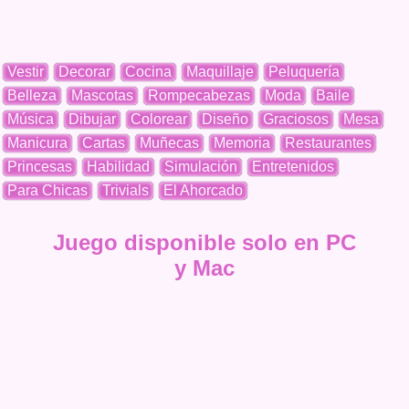
Vestir
Decorar
Cocina
Maquillaje
Peluquería
Belleza
Mascotas
Rompecabezas
Moda
Baile
Música
Dibujar
Colorear
Diseño
Graciosos
Mesa
Manicura
Cartas
Muñecas
Memoria
Restaurantes
Princesas
Habilidad
Simulación
Entretenidos
Para Chicas
Trivials
El Ahorcado
Juego disponible solo en PC
y Mac