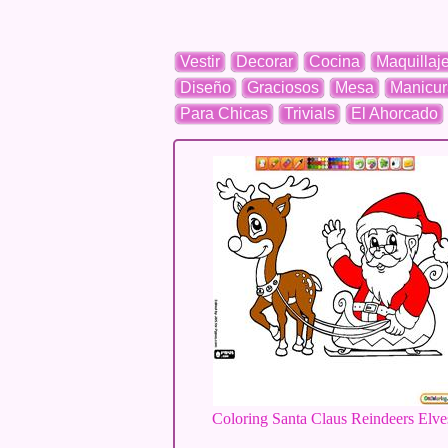
Vestir
Decorar
Cocina
Maquillaj
Diseño
Graciosos
Mesa
Manicur
Para Chicas
Trivials
El Ahorcado
Coloring Santa Claus Reindeers Elve