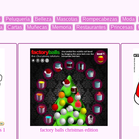
e
Peluquería
Belleza
Mascotas
Rompecabezas
Moda
a
Cartas
Muñecas
Memoria
Restaurantes
Princesas
s 1
factory balls christmas edition