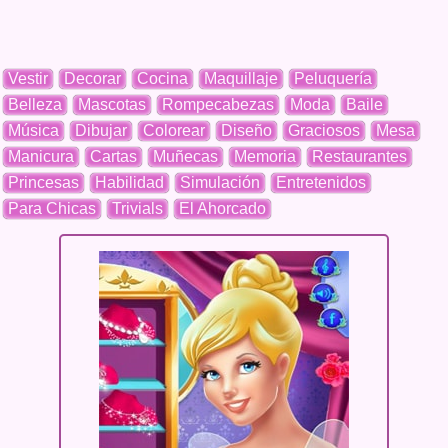
Vestir
Decorar
Cocina
Maquillaje
Peluquería
Belleza
Mascotas
Rompecabezas
Moda
Baile
Música
Dibujar
Colorear
Diseño
Graciosos
Mesa
Manicura
Cartas
Muñecas
Memoria
Restaurantes
Princesas
Habilidad
Simulación
Entretenidos
Para Chicas
Trivials
El Ahorcado