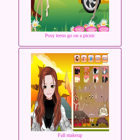
Posy teens go on a picnic
Fall makeup