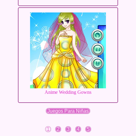
Anime Wedding Gowns
Juegos Para Niñas
1
2
3
4
5