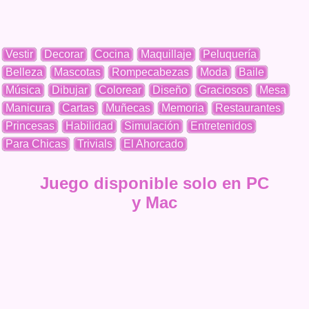
Vestir
Decorar
Cocina
Maquillaje
Peluquería
Belleza
Mascotas
Rompecabezas
Moda
Baile
Música
Dibujar
Colorear
Diseño
Graciosos
Mesa
Manicura
Cartas
Muñecas
Memoria
Restaurantes
Princesas
Habilidad
Simulación
Entretenidos
Para Chicas
Trivials
El Ahorcado
Juego disponible solo en PC
y Mac