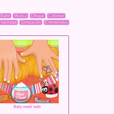
Baile
Música
Dibujar
Colorear
Habilidad
Simulación
Entretenidos
Baby easter nails