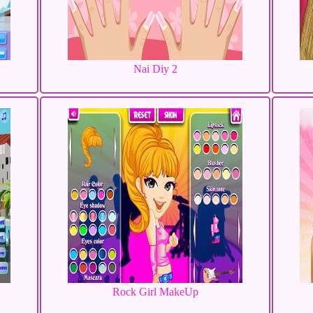
Nai Diy 2
Rock Girl MakeUp