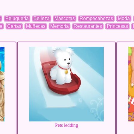
e
Peluquería
Belleza
Mascotas
Rompecabezas
Moda
a
Cartas
Muñecas
Memoria
Restaurantes
Princesas
Pets ledding