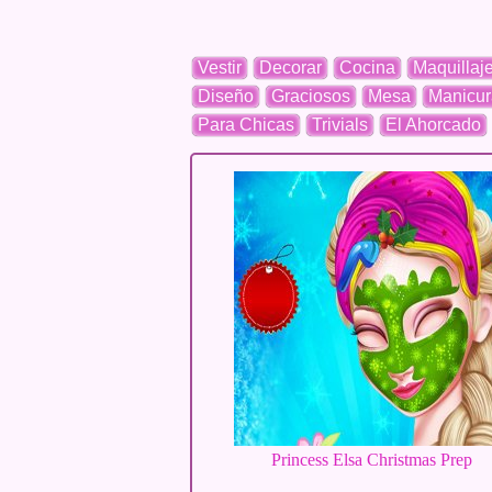
Vestir
Decorar
Cocina
Maquillaj
Diseño
Graciosos
Mesa
Manicur
Para Chicas
Trivials
El Ahorcado
Princess Elsa Christmas Prep