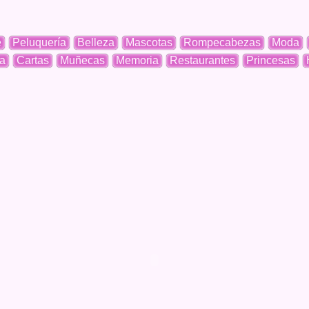
e
Peluquería
Belleza
Mascotas
Rompecabezas
Moda
a
Cartas
Muñecas
Memoria
Restaurantes
Princesas