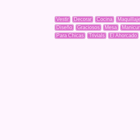
Vestir
Decorar
Cocina
Maquillaj
Diseño
Graciosos
Mesa
Manicur
Para Chicas
Trivials
El Ahorcado