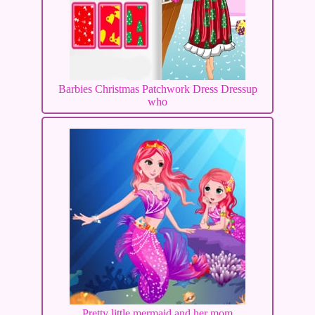
Barbies Christmas Patchwork Dress Dressup
who
Pretty little mermaid and her mom