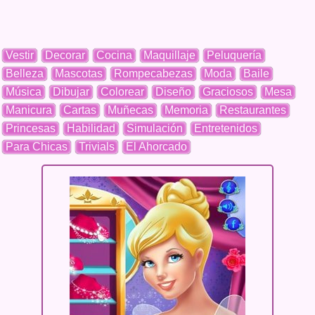
Vestir
Decorar
Cocina
Maquillaje
Peluquería
Belleza
Mascotas
Rompecabezas
Moda
Baile
Música
Dibujar
Colorear
Diseño
Graciosos
Mesa
Manicura
Cartas
Muñecas
Memoria
Restaurantes
Princesas
Habilidad
Simulación
Entretenidos
Para Chicas
Trivials
El Ahorcado