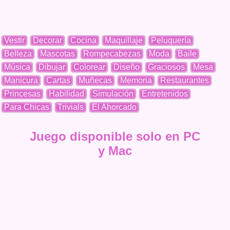
Vestir
Decorar
Cocina
Maquillaje
Peluquería
Belleza
Mascotas
Rompecabezas
Moda
Baile
Música
Dibujar
Colorear
Diseño
Graciosos
Mesa
Manicura
Cartas
Muñecas
Memoria
Restaurantes
Princesas
Habilidad
Simulación
Entretenidos
Para Chicas
Trivials
El Ahorcado
Juego disponible solo en PC
y Mac