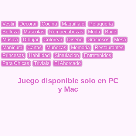
Vestir
Decorar
Cocina
Maquillaje
Peluquería
Belleza
Mascotas
Rompecabezas
Moda
Baile
Música
Dibujar
Colorear
Diseño
Graciosos
Mesa
Manicura
Cartas
Muñecas
Memoria
Restaurantes
Princesas
Habilidad
Simulación
Entretenidos
Para Chicas
Trivials
El Ahorcado
Juego disponible solo en PC
y Mac