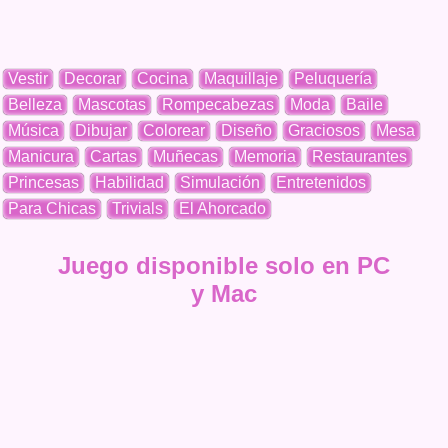
Vestir
Decorar
Cocina
Maquillaje
Peluquería
Belleza
Mascotas
Rompecabezas
Moda
Baile
Música
Dibujar
Colorear
Diseño
Graciosos
Mesa
Manicura
Cartas
Muñecas
Memoria
Restaurantes
Princesas
Habilidad
Simulación
Entretenidos
Para Chicas
Trivials
El Ahorcado
Juego disponible solo en PC
y Mac