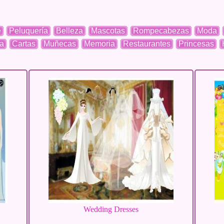
e
Peluquería
Belleza
Mascotas
Rompecabezas
Moda
a
Cartas
Muñecas
Memoria
Restaurantes
Princesas
Wedding Dresses