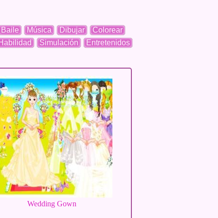
Baile
Música
Dibujar
Colorear
Habilidad
Simulación
Entretenidos
Wedding Gown