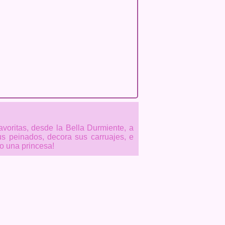
avoritas, desde la Bella Durmiente, a
us peinados, decora sus carruajes, e
o una princesa!