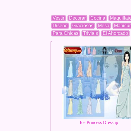
Vestir
Decorar
Cocina
Maquillaj
Diseño
Graciosos
Mesa
Manicur
Para Chicas
Trivials
El Ahorcado
Ice Princess Dressup