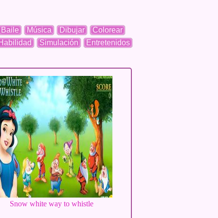
Baile
Música
Dibujar
Colorear
Habilidad
Simulación
Entretenidos
Snow white way to whistle