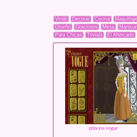
Vestir
Decorar
Cocina
Maquillaj
Diseño
Graciosos
Mesa
Manicur
Para Chicas
Trivials
El Ahorcado
princess vogue