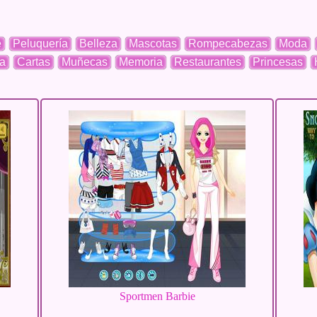
e
Peluquería
Belleza
Mascotas
Rompecabezas
Moda
a
Cartas
Muñecas
Memoria
Restaurantes
Princesas
Sportmen Barbie