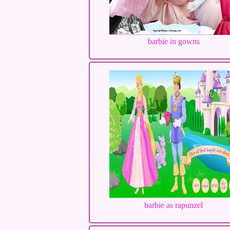
barbie in gowns
barbie as rapunzel