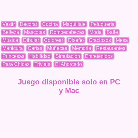
Vestir
Decorar
Cocina
Maquillaje
Peluquería
Belleza
Mascotas
Rompecabezas
Moda
Baile
Música
Dibujar
Colorear
Diseño
Graciosos
Mesa
Manicura
Cartas
Muñecas
Memoria
Restaurantes
Princesas
Habilidad
Simulación
Entretenidos
Para Chicas
Trivials
El Ahorcado
Juego disponible solo en PC
y Mac