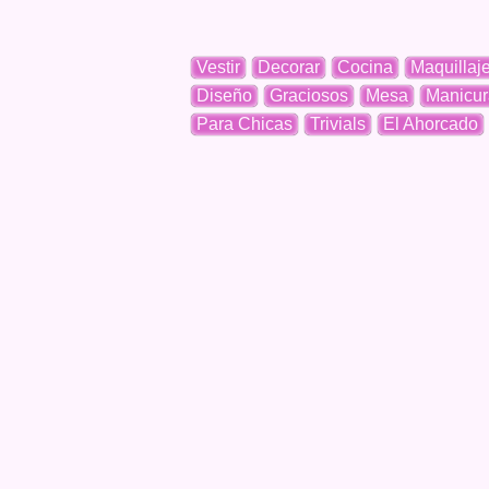
Vestir
Decorar
Cocina
Maquillaj
Diseño
Graciosos
Mesa
Manicur
Para Chicas
Trivials
El Ahorcado