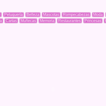
e
Peluquería
Belleza
Mascotas
Rompecabezas
Moda
a
Cartas
Muñecas
Memoria
Restaurantes
Princesas