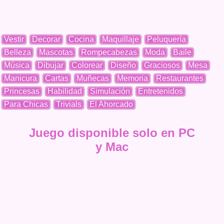
Vestir
Decorar
Cocina
Maquillaje
Peluquería
Belleza
Mascotas
Rompecabezas
Moda
Baile
Música
Dibujar
Colorear
Diseño
Graciosos
Mesa
Manicura
Cartas
Muñecas
Memoria
Restaurantes
Princesas
Habilidad
Simulación
Entretenidos
Para Chicas
Trivials
El Ahorcado
Juego disponible solo en PC
y Mac