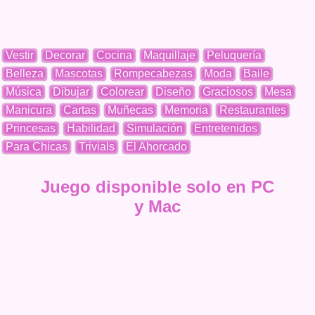
Vestir
Decorar
Cocina
Maquillaje
Peluquería
Belleza
Mascotas
Rompecabezas
Moda
Baile
Música
Dibujar
Colorear
Diseño
Graciosos
Mesa
Manicura
Cartas
Muñecas
Memoria
Restaurantes
Princesas
Habilidad
Simulación
Entretenidos
Para Chicas
Trivials
El Ahorcado
Juego disponible solo en PC
y Mac