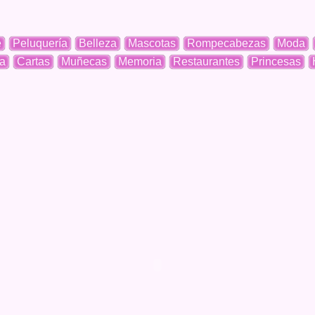
e
Peluquería
Belleza
Mascotas
Rompecabezas
Moda
a
Cartas
Muñecas
Memoria
Restaurantes
Princesas