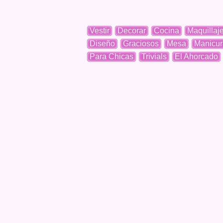
Vestir
Decorar
Cocina
Maquillaj
Diseño
Graciosos
Mesa
Manicur
Para Chicas
Trivials
El Ahorcado