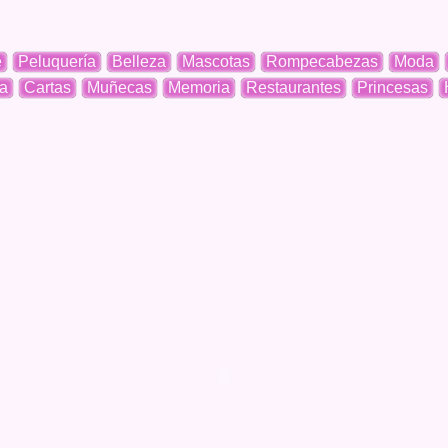
e
Peluquería
Belleza
Mascotas
Rompecabezas
Moda
a
Cartas
Muñecas
Memoria
Restaurantes
Princesas