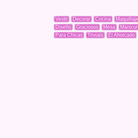
Vestir
Decorar
Cocina
Maquillaj
Diseño
Graciosos
Mesa
Manicur
Para Chicas
Trivials
El Ahorcado