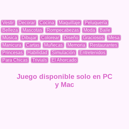
Vestir
Decorar
Cocina
Maquillaje
Peluquería
Belleza
Mascotas
Rompecabezas
Moda
Baile
Música
Dibujar
Colorear
Diseño
Graciosos
Mesa
Manicura
Cartas
Muñecas
Memoria
Restaurantes
Princesas
Habilidad
Simulación
Entretenidos
Para Chicas
Trivials
El Ahorcado
Juego disponible solo en PC
y Mac