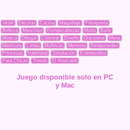
Vestir
Decorar
Cocina
Maquillaje
Peluquería
Belleza
Mascotas
Rompecabezas
Moda
Baile
Música
Dibujar
Colorear
Diseño
Graciosos
Mesa
Manicura
Cartas
Muñecas
Memoria
Restaurantes
Princesas
Habilidad
Simulación
Entretenidos
Para Chicas
Trivials
El Ahorcado
Juego disponible solo en PC
y Mac