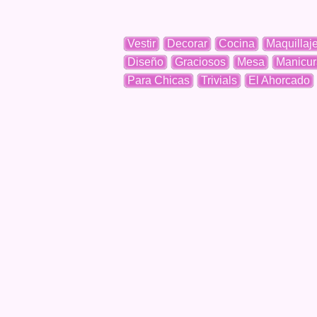
Vestir
Decorar
Cocina
Maquillaj
Diseño
Graciosos
Mesa
Manicur
Para Chicas
Trivials
El Ahorcado