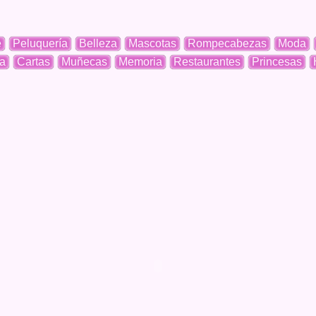
e
Peluquería
Belleza
Mascotas
Rompecabezas
Moda
a
Cartas
Muñecas
Memoria
Restaurantes
Princesas