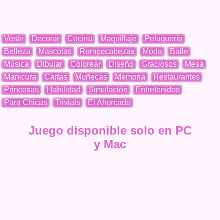
Vestir
Decorar
Cocina
Maquillaje
Peluquería
Belleza
Mascotas
Rompecabezas
Moda
Baile
Música
Dibujar
Colorear
Diseño
Graciosos
Mesa
Manicura
Cartas
Muñecas
Memoria
Restaurantes
Princesas
Habilidad
Simulación
Entretenidos
Para Chicas
Trivials
El Ahorcado
Juego disponible solo en PC
y Mac