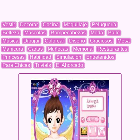
Vestir
Decorar
Cocina
Maquillaje
Peluquería
Belleza
Mascotas
Rompecabezas
Moda
Baile
Música
Dibujar
Colorear
Diseño
Graciosos
Mesa
Manicura
Cartas
Muñecas
Memoria
Restaurantes
Princesas
Habilidad
Simulación
Entretenidos
Para Chicas
Trivials
El Ahorcado