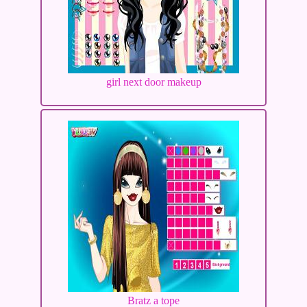
girl next door makeup
Bratz a tope