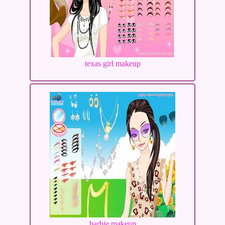
texas girl makeup
barbie makeup