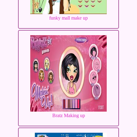
funky mall make up
Bratz Making up