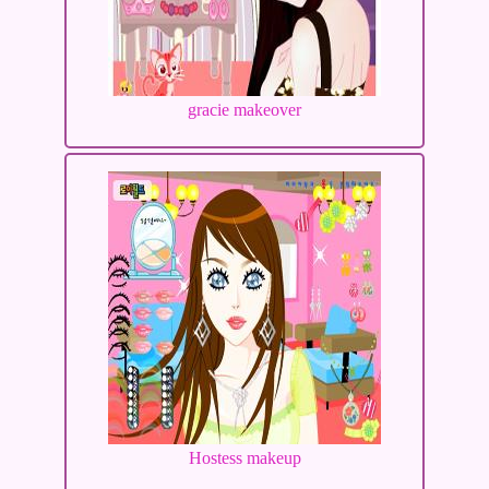
gracie makeover
Hostess makeup