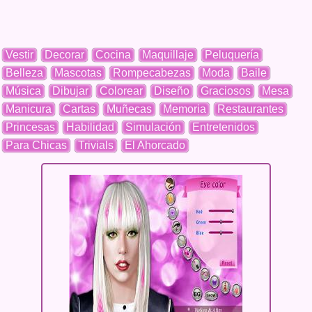
Vestir
Decorar
Cocina
Maquillaje
Peluquería
Belleza
Mascotas
Rompecabezas
Moda
Baile
Música
Dibujar
Colorear
Diseño
Graciosos
Mesa
Manicura
Cartas
Muñecas
Memoria
Restaurantes
Princesas
Habilidad
Simulación
Entretenidos
Para Chicas
Trivials
El Ahorcado