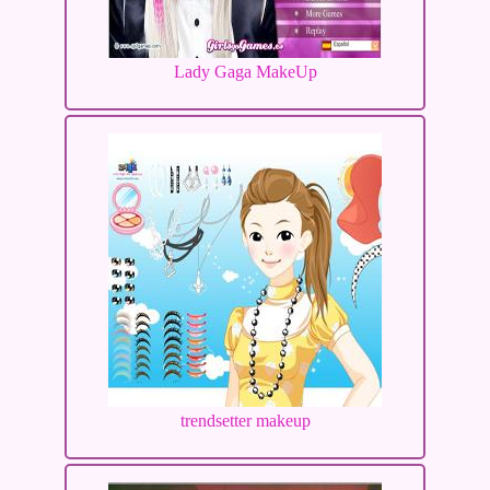
Lady Gaga MakeUp
trendsetter makeup