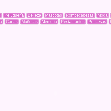
e
Peluquería
Belleza
Mascotas
Rompecabezas
Moda
a
Cartas
Muñecas
Memoria
Restaurantes
Princesas