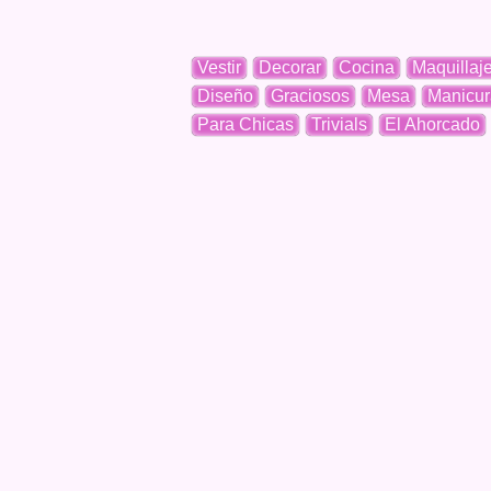
Vestir
Decorar
Cocina
Maquillaj
Diseño
Graciosos
Mesa
Manicur
Para Chicas
Trivials
El Ahorcado