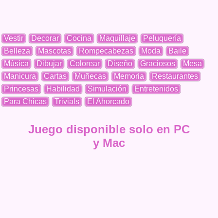
Vestir
Decorar
Cocina
Maquillaje
Peluquería
Belleza
Mascotas
Rompecabezas
Moda
Baile
Música
Dibujar
Colorear
Diseño
Graciosos
Mesa
Manicura
Cartas
Muñecas
Memoria
Restaurantes
Princesas
Habilidad
Simulación
Entretenidos
Para Chicas
Trivials
El Ahorcado
Juego disponible solo en PC
y Mac