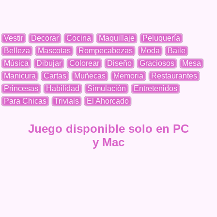
Vestir
Decorar
Cocina
Maquillaje
Peluquería
Belleza
Mascotas
Rompecabezas
Moda
Baile
Música
Dibujar
Colorear
Diseño
Graciosos
Mesa
Manicura
Cartas
Muñecas
Memoria
Restaurantes
Princesas
Habilidad
Simulación
Entretenidos
Para Chicas
Trivials
El Ahorcado
Juego disponible solo en PC
y Mac