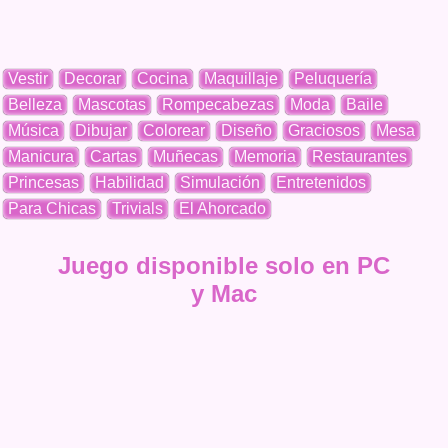
Vestir
Decorar
Cocina
Maquillaje
Peluquería
Belleza
Mascotas
Rompecabezas
Moda
Baile
Música
Dibujar
Colorear
Diseño
Graciosos
Mesa
Manicura
Cartas
Muñecas
Memoria
Restaurantes
Princesas
Habilidad
Simulación
Entretenidos
Para Chicas
Trivials
El Ahorcado
Juego disponible solo en PC
y Mac