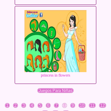
princess in flowers
Juegos Para Niñas
1
2
3
4
5
6
7
8
9
10
11
12