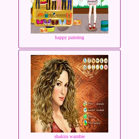
happy painting
shakira wambie