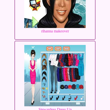
rihanna makeover
Stewardess Dress Up