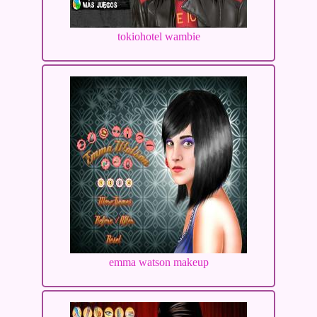
tokiohotel wambie
emma watson makeup