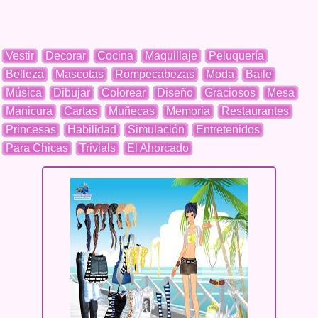
Vestir
Decorar
Cocina
Maquillaje
Peluquería
Belleza
Mascotas
Rompecabezas
Moda
Baile
Música
Dibujar
Colorear
Diseño
Graciosos
Mesa
Manicura
Cartas
Muñecas
Memoria
Restaurantes
Princesas
Habilidad
Simulación
Entretenidos
Para Chicas
Trivials
El Ahorcado