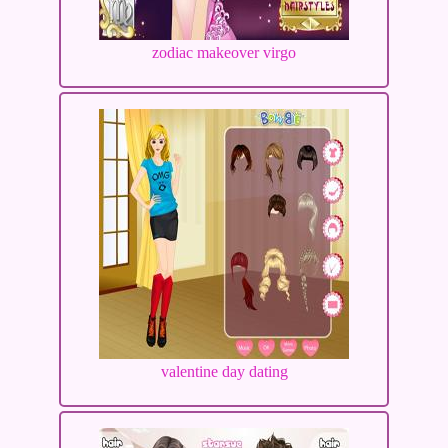
zodiac makeover virgo
valentine day dating