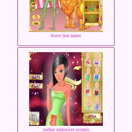
brave lion tamer
zodiac makeover scorpio