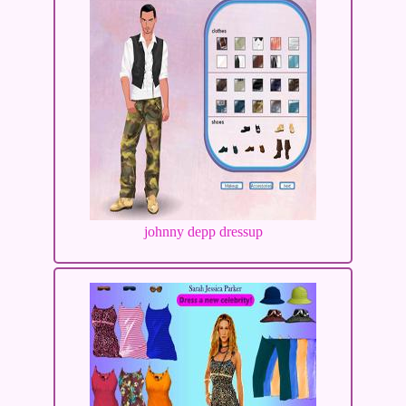
johnny depp dressup