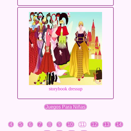
storybook dressup
Juegos Para Niñas
4
5
6
7
8
9
10
11
12
13
14