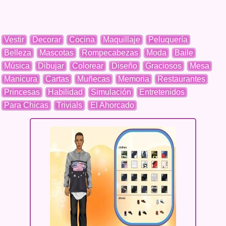
Vestir
Decorar
Cocina
Maquillaje
Peluquería
Belleza
Mascotas
Rompecabezas
Moda
Baile
Música
Dibujar
Colorear
Diseño
Graciosos
Mesa
Manicura
Cartas
Muñecas
Memoria
Restaurantes
Princesas
Habilidad
Simulación
Entretenidos
Para Chicas
Trivials
El Ahorcado