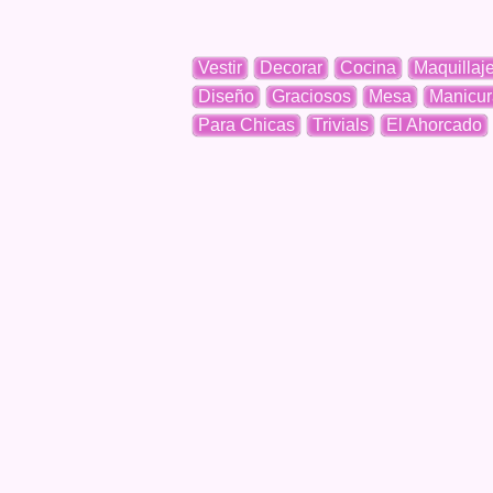
Vestir
Decorar
Cocina
Maquillaj
Diseño
Graciosos
Mesa
Manicur
Para Chicas
Trivials
El Ahorcado