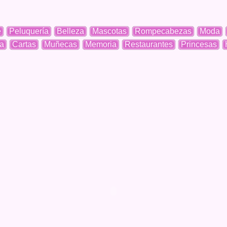
e
Peluquería
Belleza
Mascotas
Rompecabezas
Moda
a
Cartas
Muñecas
Memoria
Restaurantes
Princesas