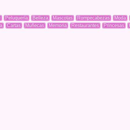
e
Peluquería
Belleza
Mascotas
Rompecabezas
Moda
a
Cartas
Muñecas
Memoria
Restaurantes
Princesas