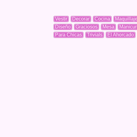
Vestir
Decorar
Cocina
Maquillaj
Diseño
Graciosos
Mesa
Manicur
Para Chicas
Trivials
El Ahorcado