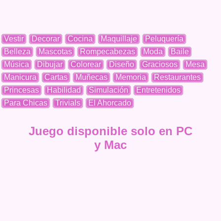
Vestir
Decorar
Cocina
Maquillaje
Peluquería
Belleza
Mascotas
Rompecabezas
Moda
Baile
Música
Dibujar
Colorear
Diseño
Graciosos
Mesa
Manicura
Cartas
Muñecas
Memoria
Restaurantes
Princesas
Habilidad
Simulación
Entretenidos
Para Chicas
Trivials
El Ahorcado
Juego disponible solo en PC
y Mac