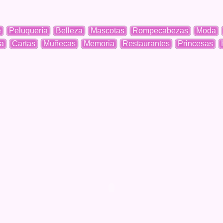
e
Peluquería
Belleza
Mascotas
Rompecabezas
Moda
a
Cartas
Muñecas
Memoria
Restaurantes
Princesas