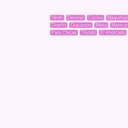
Vestir
Decorar
Cocina
Maquillaj
Diseño
Graciosos
Mesa
Manicur
Para Chicas
Trivials
El Ahorcado