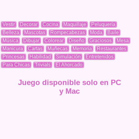
Vestir
Decorar
Cocina
Maquillaje
Peluquería
Belleza
Mascotas
Rompecabezas
Moda
Baile
Música
Dibujar
Colorear
Diseño
Graciosos
Mesa
Manicura
Cartas
Muñecas
Memoria
Restaurantes
Princesas
Habilidad
Simulación
Entretenidos
Para Chicas
Trivials
El Ahorcado
Juego disponible solo en PC
y Mac