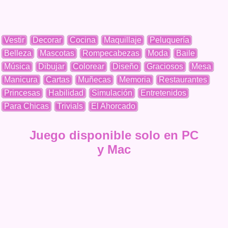
Vestir
Decorar
Cocina
Maquillaje
Peluquería
Belleza
Mascotas
Rompecabezas
Moda
Baile
Música
Dibujar
Colorear
Diseño
Graciosos
Mesa
Manicura
Cartas
Muñecas
Memoria
Restaurantes
Princesas
Habilidad
Simulación
Entretenidos
Para Chicas
Trivials
El Ahorcado
Juego disponible solo en PC
y Mac