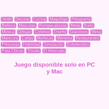
Vestir
Decorar
Cocina
Maquillaje
Peluquería
Belleza
Mascotas
Rompecabezas
Moda
Baile
Música
Dibujar
Colorear
Diseño
Graciosos
Mesa
Manicura
Cartas
Muñecas
Memoria
Restaurantes
Princesas
Habilidad
Simulación
Entretenidos
Para Chicas
Trivials
El Ahorcado
Juego disponible solo en PC
y Mac