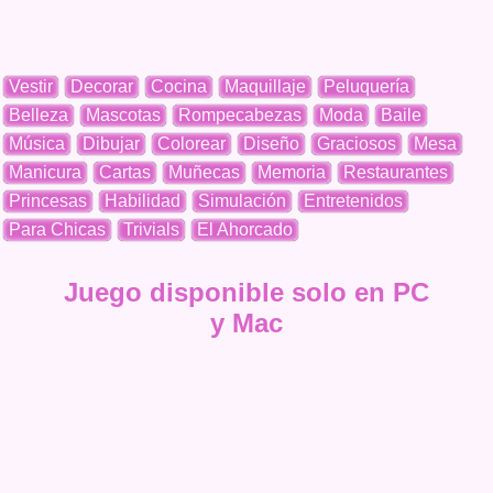
Vestir
Decorar
Cocina
Maquillaje
Peluquería
Belleza
Mascotas
Rompecabezas
Moda
Baile
Música
Dibujar
Colorear
Diseño
Graciosos
Mesa
Manicura
Cartas
Muñecas
Memoria
Restaurantes
Princesas
Habilidad
Simulación
Entretenidos
Para Chicas
Trivials
El Ahorcado
Juego disponible solo en PC
y Mac