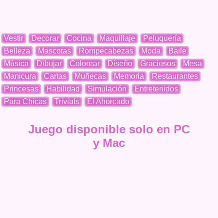
Vestir
Decorar
Cocina
Maquillaje
Peluquería
Belleza
Mascotas
Rompecabezas
Moda
Baile
Música
Dibujar
Colorear
Diseño
Graciosos
Mesa
Manicura
Cartas
Muñecas
Memoria
Restaurantes
Princesas
Habilidad
Simulación
Entretenidos
Para Chicas
Trivials
El Ahorcado
Juego disponible solo en PC
y Mac