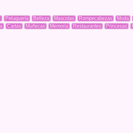
e
Peluquería
Belleza
Mascotas
Rompecabezas
Moda
a
Cartas
Muñecas
Memoria
Restaurantes
Princesas