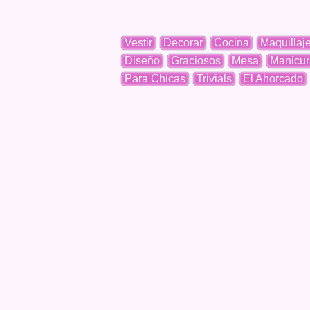
Vestir
Decorar
Cocina
Maquillaj
Diseño
Graciosos
Mesa
Manicur
Para Chicas
Trivials
El Ahorcado