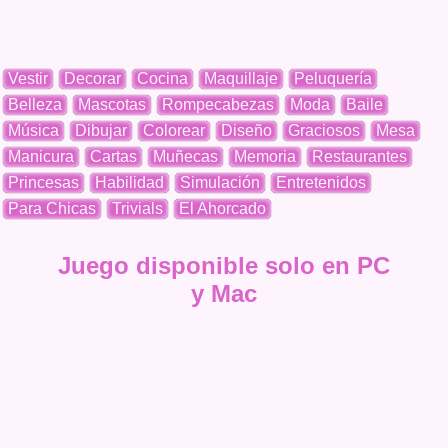
Vestir
Decorar
Cocina
Maquillaje
Peluquería
Belleza
Mascotas
Rompecabezas
Moda
Baile
Música
Dibujar
Colorear
Diseño
Graciosos
Mesa
Manicura
Cartas
Muñecas
Memoria
Restaurantes
Princesas
Habilidad
Simulación
Entretenidos
Para Chicas
Trivials
El Ahorcado
Juego disponible solo en PC
y Mac