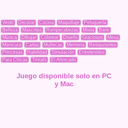
Vestir
Decorar
Cocina
Maquillaje
Peluquería
Belleza
Mascotas
Rompecabezas
Moda
Baile
Música
Dibujar
Colorear
Diseño
Graciosos
Mesa
Manicura
Cartas
Muñecas
Memoria
Restaurantes
Princesas
Habilidad
Simulación
Entretenidos
Para Chicas
Trivials
El Ahorcado
Juego disponible solo en PC
y Mac