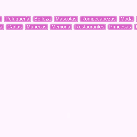
e
Peluquería
Belleza
Mascotas
Rompecabezas
Moda
a
Cartas
Muñecas
Memoria
Restaurantes
Princesas