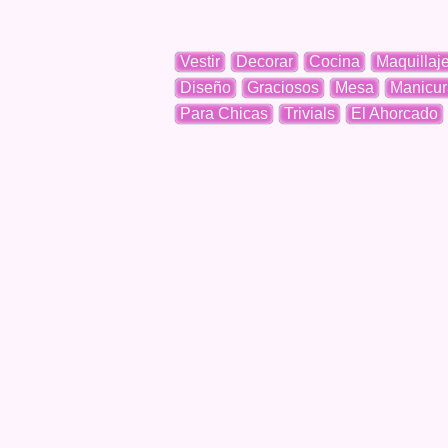
Vestir
Decorar
Cocina
Maquillaj
Diseño
Graciosos
Mesa
Manicur
Para Chicas
Trivials
El Ahorcado