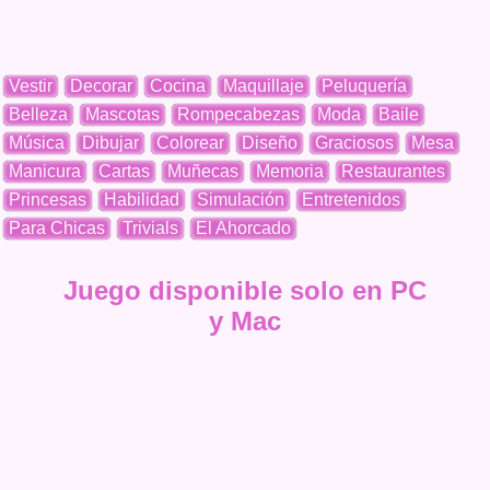
Vestir
Decorar
Cocina
Maquillaje
Peluquería
Belleza
Mascotas
Rompecabezas
Moda
Baile
Música
Dibujar
Colorear
Diseño
Graciosos
Mesa
Manicura
Cartas
Muñecas
Memoria
Restaurantes
Princesas
Habilidad
Simulación
Entretenidos
Para Chicas
Trivials
El Ahorcado
Juego disponible solo en PC
y Mac