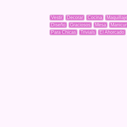
Vestir
Decorar
Cocina
Maquillaj
Diseño
Graciosos
Mesa
Manicur
Para Chicas
Trivials
El Ahorcado