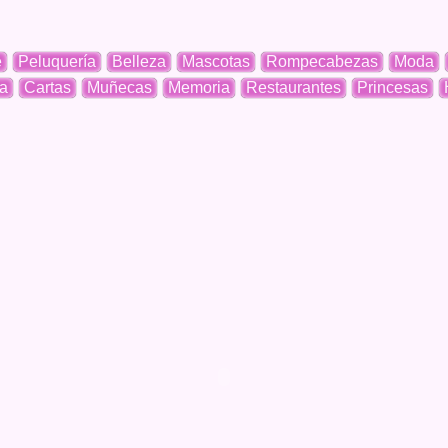
e
Peluquería
Belleza
Mascotas
Rompecabezas
Moda
a
Cartas
Muñecas
Memoria
Restaurantes
Princesas