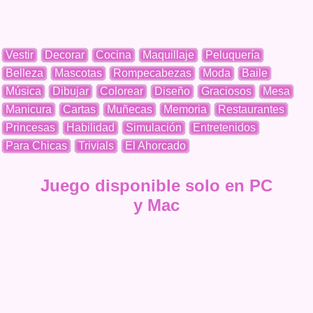
Vestir
Decorar
Cocina
Maquillaje
Peluquería
Belleza
Mascotas
Rompecabezas
Moda
Baile
Música
Dibujar
Colorear
Diseño
Graciosos
Mesa
Manicura
Cartas
Muñecas
Memoria
Restaurantes
Princesas
Habilidad
Simulación
Entretenidos
Para Chicas
Trivials
El Ahorcado
Juego disponible solo en PC
y Mac