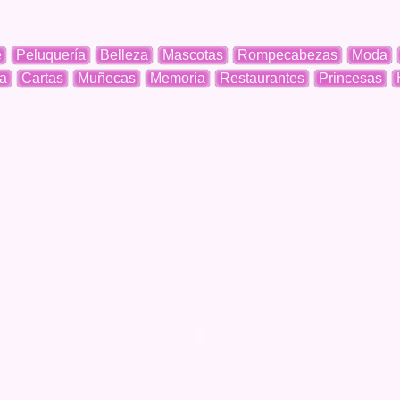
e
Peluquería
Belleza
Mascotas
Rompecabezas
Moda
a
Cartas
Muñecas
Memoria
Restaurantes
Princesas