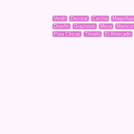
Vestir
Decorar
Cocina
Maquillaj
Diseño
Graciosos
Mesa
Manicur
Para Chicas
Trivials
El Ahorcado