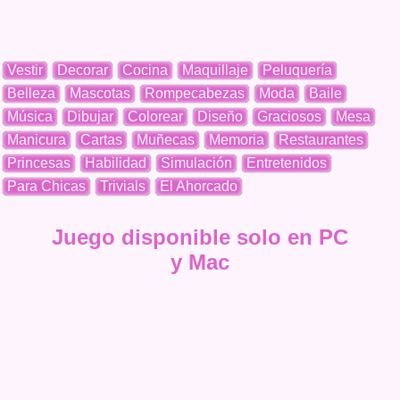
Vestir
Decorar
Cocina
Maquillaje
Peluquería
Belleza
Mascotas
Rompecabezas
Moda
Baile
Música
Dibujar
Colorear
Diseño
Graciosos
Mesa
Manicura
Cartas
Muñecas
Memoria
Restaurantes
Princesas
Habilidad
Simulación
Entretenidos
Para Chicas
Trivials
El Ahorcado
Juego disponible solo en PC
y Mac