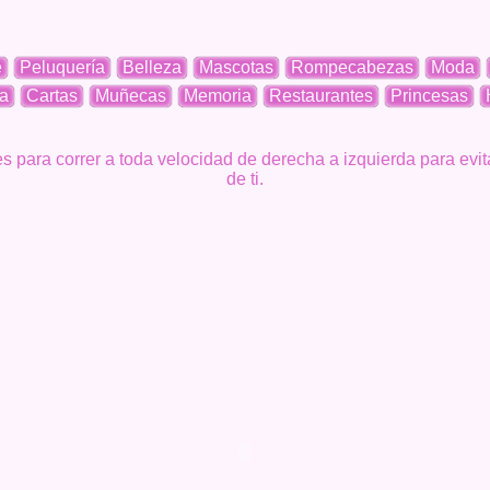
e
Peluquería
Belleza
Mascotas
Rompecabezas
Moda
a
Cartas
Muñecas
Memoria
Restaurantes
Princesas
ores para correr a toda velocidad de derecha a izquierda para e
de ti.