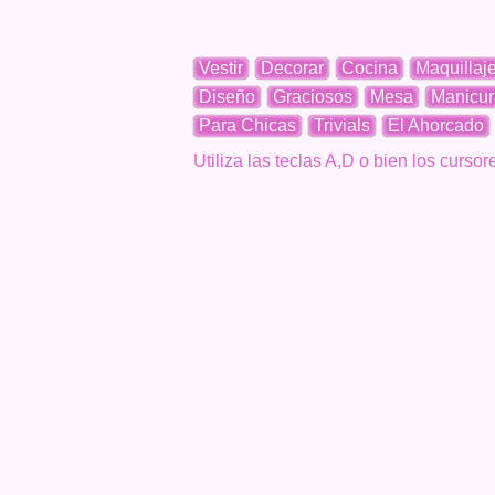
Vestir
Decorar
Cocina
Maquillaj
Diseño
Graciosos
Mesa
Manicur
Para Chicas
Trivials
El Ahorcado
Utiliza las teclas A,D o bien los curs