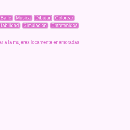
Baile
Música
Dibujar
Colorear
Habilidad
Simulación
Entretenidos
vitar a la mujeres locamente enamoradas