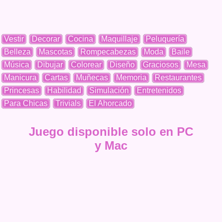
Vestir
Decorar
Cocina
Maquillaje
Peluquería
Belleza
Mascotas
Rompecabezas
Moda
Baile
Música
Dibujar
Colorear
Diseño
Graciosos
Mesa
Manicura
Cartas
Muñecas
Memoria
Restaurantes
Princesas
Habilidad
Simulación
Entretenidos
Para Chicas
Trivials
El Ahorcado
Juego disponible solo en PC
y Mac